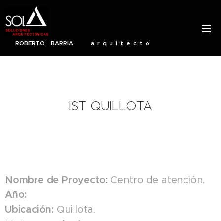
ROBERTO BARRIA a r q u i t e c t o
IST QUILLOTA
Nombre de Proyecto:
Centro de atención.
Año:
Ubicación:
Quillota.