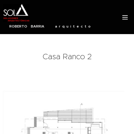
ROBERTO BARRIA a r q u i t e c t o
Casa Ranco 2