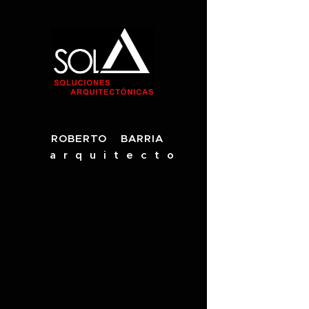
ROBERTO BARRIA
a r q u i t e c t o